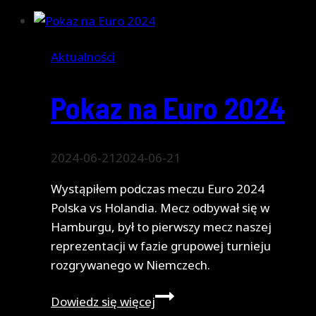
dla
Akademii
RedBox
Aktualności
Pokaz na Euro 2024
2024-06-21
2024-06-21
Wystąpiłem podczas meczu Euro 2024
Polska vs Holandia. Mecz odbywał się w
Hamburgu, był to pierwszy mecz naszej
reprezentacji w fazie grupowej turnieju
rozgrywanego w Niemczech.
Pokaz
Dowiedz się więcej
na