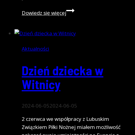
Pokaz
Dowiedz się więcej
trików
w
Torzymiu
Aktualności
Dzień dziecka w
Witnicy
2024-06-05
2024-06-05
2 czerwca we współpracy z Lubuskim
Związkiem Piłki Nożnej miałem możliwość