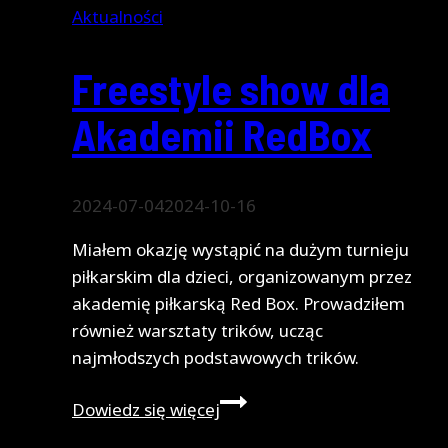
Aktualności
Freestyle show dla
Akademii RedBox
2024-07-04
2024-10-16
Miałem okazję wystąpić na dużym turnieju
piłkarskim dla dzieci, organizowanym przez
akademię piłkarską Red Box. Prowadziłem
również warsztaty trików, ucząc
najmłodszych podstawowych trików.
Freestyle
Dowiedz się więcej
show