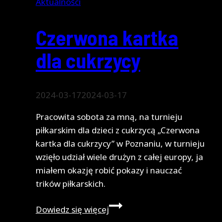
Aktualności
Czerwona kartka
dla cukrzycy
2024-03-17
2024-03-17
Pracowita sobota za mną, na turnieju
piłkarskim dla dzieci z cukrzycą „Czerwona
kartka dla cukrzycy” w Poznaniu, w turnieju
wzięło udział wiele drużyn z całej europy, ja
miałem okazję robić pokazy i nauczać
trików piłkarskich.
Czerwona
Dowiedz się więcej
kartka