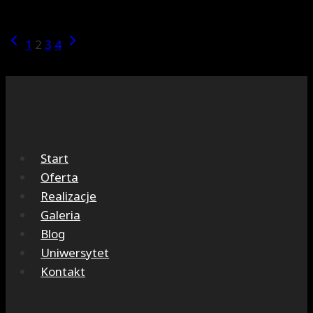
dla
cukrzycy
Nawigacja
Poprzednia
Następna
1
2
3
4
strona
strona
strony
Start
Oferta
Realizacje
Galeria
Blog
Uniwersytet
Kontakt