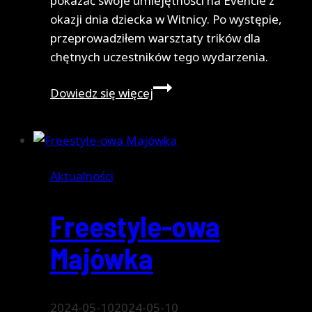
pokazać swoje umiejętności na Evencie z
okazji dnia dziecka w Witnicy. Po występie,
przeprowadziłem warsztaty trików dla
chętnych uczestników tego wydarzenia.
Dzień
Dowiedz się więcej
dziecka
w
Witnicy
Aktualności
Freestyle-owa
Majówka
2024-05-10
2024-05-10