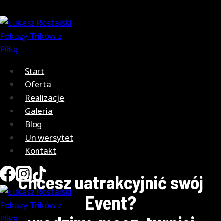
Przejdź
do
treści
Start
Oferta
Realizacje
Galeria
Blog
Uniwersytet
Kontakt
Chcesz uatrakcyjnić swój
Event?