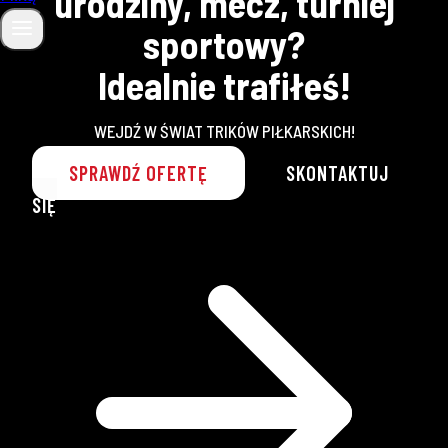
urodziny, mecz, turniej
sportowy?
Idealnie trafiłeś!
WEJDŹ W ŚWIAT TRIKÓW PIŁKARSKICH!
SPRAWDŹ OFERTĘ
SKONTAKTUJ
SIĘ