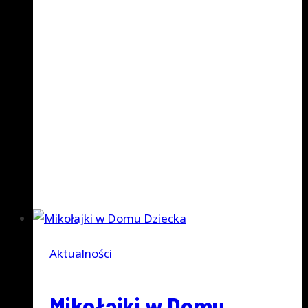
Rozpoczynamy kolejny ,12-ty rok
występów z piłką nazbierało się ich ponad
200. Czas leci, a ja wciąż mam dużo energii
żeby robić to dalej. Z drugiej strony, gdy się
coś kocha to energia nie ma chyba
znaczenia. Za mną weekend z 2 pokazami,
pierwszy na turnieju piłki halowej w
Babimoście, a drugi jak co roku…
Freestyle-
Dowiedz się więcej
owy
weekend
Aktualności
Mikołajki w Domu