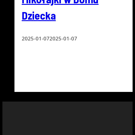
Dziecka
2025-01-07
2025-01-07
Freestyleowy Mikołaj odwiedził dom
Dziecka w Zielonej Górze
Mikołajki
Dowiedz się więcej
w
Domu
Dziecka