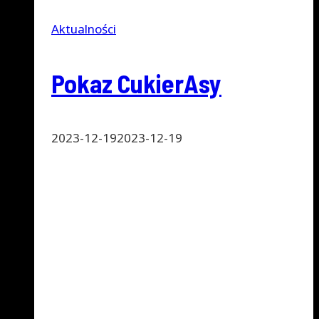
Aktualności
Pokaz CukierAsy
2023-12-19
2023-12-19
Miałem okazję wystąpić w Poznaniu dla
drużyny piłkarskiej dzieci z Cukrzycą
CUKIERASY. Do mojego występu z trikami z
piłką doszły oczywiście warsztaty, gdzie
przekazałem dużo pozytywnej energii, a
każdy z uczestników mógł nauczyć się
podstawowych triów z piłką!
Pokaz