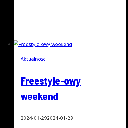
przedstawieniu czym jest Freestyle
Football. Galeria poniżej.
Półkolonia
Dowiedz się więcej
Akademii
Piłkarskiej
Falubaz
Aktualności
Freestyle-owy
weekend
2024-01-29
2024-01-29