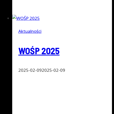
Dowiedz się więcej
CukierAsy
Aktualności
WOŚP 2025
2025-02-09
2025-02-09
2 występy podczas Wielkiej Orkiestry
Świątecznej Pomocy w Nowej Soli i w
Drzonkowie przy Zielonej Górze. Galeria po
niżej.
WOŚP